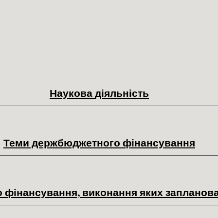
ip to main content
Skip to navigat
Н
аукова
діяльність
Теми держбюджетного фінансування
фінансування, виконання яких запланован