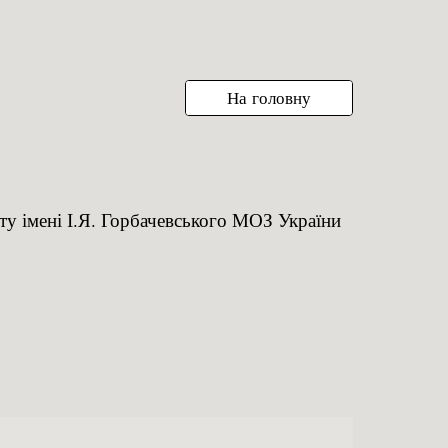
ion
На головну
ту імені І.Я. Горбачевського МОЗ України