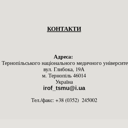
ip to main content
Skip to navigat
КОНТАКТИ
Адреса: 
 Тернопільського національного медичного університе
вул. Глибока, 19А
м. Тернопiль 46014
Україна
irof_tsmu@i.ua
Тел./факс: +38 (0352)  245002